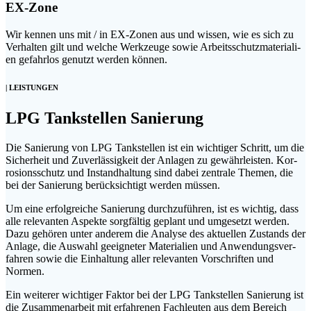
EX-Zone
Wir ken­nen uns mit / in EX-Zonen aus und wis­sen, wie es sich zu
Ver­hal­ten gilt und wel­che Werk­zeu­ge sowie Arbeits­schutz­ma­te­ria­li­
en gefahr­los genutzt wer­den können.
| LEISTUNGEN
LPG Tank­stel­len Sanierung
Die Sanie­rung von LPG Tank­stel­len ist ein wich­ti­ger Schritt, um die
Sicher­heit und Zuver­läs­sig­keit der Anla­gen zu gewähr­leis­ten. Kor­
ro­si­ons­schutz und Instand­hal­tung sind dabei zen­tra­le The­men, die
bei der Sanie­rung berück­sich­tigt wer­den müssen.
Um eine erfolg­rei­che Sanie­rung durch­zu­füh­ren, ist es wich­tig, dass
alle rele­van­ten Aspek­te sorg­fäl­tig geplant und umge­setzt wer­den.
Dazu gehö­ren unter ande­rem die Ana­ly­se des aktu­el­len Zustands der
Anla­ge, die Aus­wahl geeig­ne­ter Mate­ria­li­en und Anwen­dungs­ver­
fah­ren sowie die Ein­hal­tung aller rele­van­ten Vor­schrif­ten und
Normen.
Ein wei­te­rer wich­ti­ger Fak­tor bei der LPG Tank­stel­len Sanie­rung ist
die Zusam­men­ar­beit mit erfah­re­nen Fach­leu­ten aus dem Bereich