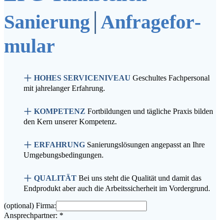
|
Sanierung
Anfra­ge­for­
mu­lar
+
HOHES SERVICENIVEAU
Geschul­tes Fach­per­so­nal
mit jah­re­lan­ger Erfahrung.
+
KOMPETENZ
Fort­bil­dun­gen und täg­li­che Pra­xis bil­den
den Kern unse­rer Kompetenz.
+
ERFAHRUNG
Sanie­rungs­lö­sun­gen ange­passt an Ihre
Umgebungsbedingungen.
+
QUALITÄT
Bei uns steht die Qua­li­tät und damit das
End­pro­dukt aber auch die Arbeits­si­cher­heit im Vordergrund.
(optio­nal) Firma:
Ansprech­part­ner:
*