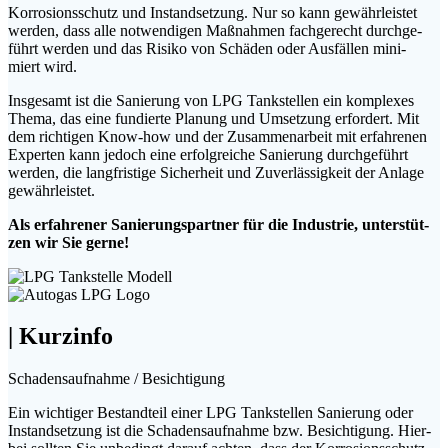
Kor­ro­si­ons­schutz und Instand­set­zung. Nur so kann gewähr­leis­tet
wer­den, dass alle not­wen­di­gen Maß­nah­men fach­ge­recht durch­ge­
führt wer­den und das Risi­ko von Schä­den oder Aus­fäl­len mini­
miert wird.
Ins­ge­samt ist die Sanie­rung von LPG Tank­stel­len ein kom­ple­xes
The­ma, das eine fun­dier­te Pla­nung und Umset­zung erfor­dert. Mit
dem rich­ti­gen Know-how und der Zusam­men­ar­beit mit erfah­re­nen
Exper­ten kann jedoch eine erfolg­rei­che Sanie­rung durch­ge­führt
wer­den, die lang­fris­ti­ge Sicher­heit und Zuver­läs­sig­keit der Anla­ge
gewährleistet.
Als erfah­re­ner Sanie­rungs­part­ner für die Indus­trie, unter­stüt­
zen wir Sie gerne!
| Kurz­in­fo
Scha­dens­auf­nah­me / Besichtigung
Ein wich­ti­ger Bestand­teil einer LPG Tank­stel­len Sanie­rung oder
Instand­set­zung ist die Scha­dens­auf­nah­me bzw. Besich­ti­gung. Hier­