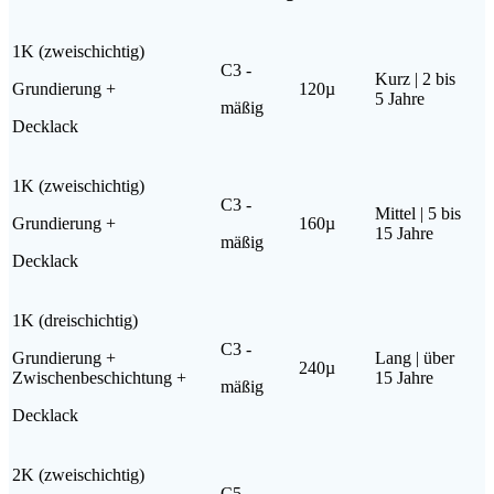
1K (zwei­schich­tig)
C3 -
Kurz | 2 bis
Grun­die­rung +
120µ
5 Jahre
mäßig
Deck­lack
1K (zwei­schich­tig)
C3 -
Mit­tel | 5 bis
Grun­die­rung +
160µ
15 Jahre
mäßig
Deck­lack
1K (drei­schich­tig)
C3 -
Grun­die­rung +
Lang | über
240µ
Zwischenbeschichtung +
15 Jahre
mäßig
Deck­lack
2K (zwei­schich­tig)
C5 -