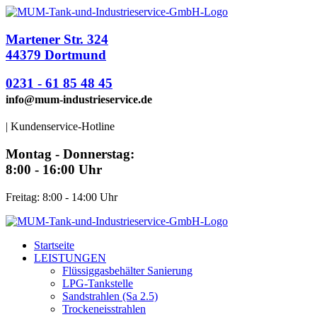
Martener Str. 324
44379 Dortmund
0231 - 61 85 48 45
info@mum-industrieservice.de
| Kundenservice-Hotline
Montag - Donnerstag:
8:00 - 16:00 Uhr
Freitag: 8:00 - 14:00 Uhr
Start­sei­te
LEISTUNGEN
Flüs­sig­gas­be­häl­ter Sanierung
LPG-Tan­k­s­tel­­le
Sand­strah­len (Sa 2.5)
Tro­cken­eis­strah­len