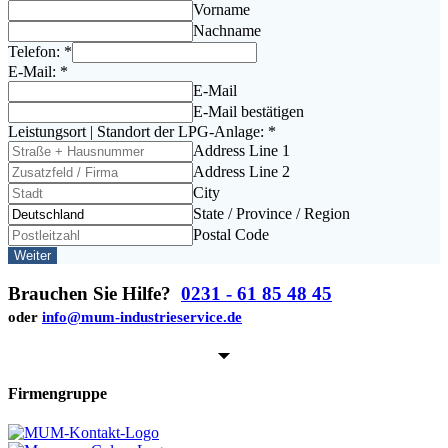
Vor­na­me
Nach­na­me
Tele­fon:
*
E‑Mail:
*
E‑Mail
E‑Mail bestä­ti­gen
Leis­tungs­ort | Stand­ort der LPG-Anla­ge:
*
Address Line 1
Address Line 2
City
Sta­te / Pro­vin­ce / Region
Pos­tal Code
Weiter
Brauchen Sie Hilfe?
0231 - 61 85 48 45
oder
info@mum-industrieservice.de
Firmengruppe