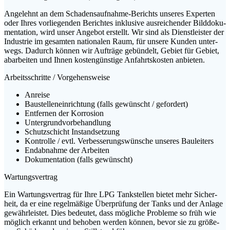
Ange­lehnt an dem Scha­dens­auf­nah­me-Berichts unse­res Exper­ten
oder Ihres vor­lie­gen­den Berich­tes inklu­si­ve aus­rei­chen­der Bild­do­ku­
men­ta­ti­on, wird unser Ange­bot erstellt. Wir sind als Dienst­leis­ter der
Indus­trie im gesam­ten natio­na­len Raum, für unse­re Kun­den unter­
wegs. Dadurch kön­nen wir Auf­trä­ge gebün­delt, Gebiet für Gebiet,
abar­bei­ten und Ihnen kos­ten­güns­ti­ge Anfahrts­kos­ten anbieten.
Arbeits­schrit­te / Vorgehensweise
Anrei­se
Bau­stel­len­ein­rich­tung (falls gewünscht / gefordert)
Ent­fer­nen der Korrosion
Unter­grund­vor­be­hand­lung
Schutz­schicht Instandsetzung
Kon­trol­le / evtl. Ver­bes­se­rungs­wün­sche unse­res Bauleiters
End­ab­nah­me der Arbeiten
Doku­men­ta­ti­on (falls gewünscht)
War­tungs­ver­trag
Ein War­tungs­ver­trag für Ihre LPG Tank­stel­len bie­tet mehr Sicher­
heit, da er eine regel­mä­ßi­ge Über­prü­fung der Tanks und der Anla­ge
gewähr­leis­tet. Dies bedeu­tet, dass mög­li­che Pro­ble­me so früh wie
mög­lich erkannt und beho­ben wer­den kön­nen, bevor sie zu grö­ße­