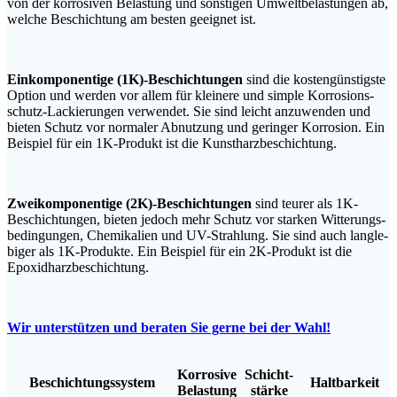
von der kor­ro­si­ven Belas­tung und sons­ti­gen Umwelt­be­las­tun­gen ab,
wel­che Beschich­tung am bes­ten geeig­net ist.
Ein­kom­po­nen­ti­ge (1K)-Beschichtungen
sind die kos­ten­güns­tigs­te
Opti­on und wer­den vor allem für klei­ne­re und simp­le Kor­ro­si­ons­
schutz-Lackie­run­gen ver­wen­det. Sie sind leicht anzu­wen­den und
bie­ten Schutz vor nor­ma­ler Abnut­zung und gerin­ger Kor­ro­si­on. Ein
Bei­spiel für ein 1K-Pro­dukt ist die Kunstharzbeschichtung.
Zwei­kom­po­nen­ti­ge (2K)-Beschichtungen
sind teu­rer als 1K-
Beschich­tun­gen, bie­ten jedoch mehr Schutz vor star­ken Wit­te­rungs­
be­din­gun­gen, Che­mi­ka­li­en und UV-Strah­lung. Sie sind auch lang­le­
bi­ger als 1K-Pro­duk­te. Ein Bei­spiel für ein 2K-Pro­dukt ist die
Epoxidharzbeschichtung.
Wir unter­stüt­zen und bera­ten Sie ger­ne bei der Wahl!
Kor­ro­si­ve
Schicht­
Beschich­tungs­sys­tem
Halt­bar­keit
Belastung
stär­ke