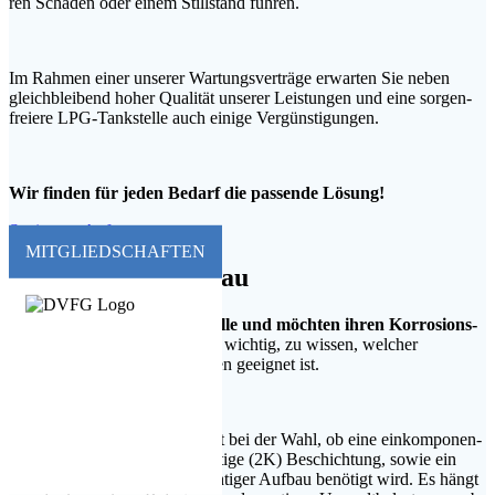
ren Schä­den oder einem Still­stand führen.
Im Rah­men einer unse­rer War­tungs­ver­trä­ge erwar­ten Sie neben
gleich­blei­bend hoher Qua­li­tät unse­rer Leis­tun­gen und eine sor­gen­
freie­re LPG-Tank­stel­le auch eini­ge Vergünstigungen.
Wir fin­den für jeden Bedarf die pas­sen­de Lösung!
Sanie­rung Anfragen
MITGLIEDSCHAFTEN
Beschich­tungs­auf­bau
Sie haben eine LPG Tank­stel­le und möch­ten ihren Kor­ro­si­ons­
schutz erneu­ern?
Dann ist es wich­tig, zu wis­sen, wel­cher
Beschich­tungs­auf­bau am bes­ten geeig­net ist.
Die Unter­schie­de star­ten direkt bei der Wahl, ob eine ein­kom­po­nen­
ti­ge (1K) oder zwei­kom­po­nen­ti­ge (2K) Beschich­tung, sowie ein
ein­schich­ti­ger oder mehr­schich­ti­ger Auf­bau benö­tigt wird. Es hängt