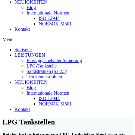
NEUIGKEITEN
Blog
Inter­na­tio­na­le Normen
ISO 12944
NORSOK M501
Kon­takt
Menu
Start­sei­te
LEISTUNGEN
Flüs­sig­gas­be­häl­ter Sanierung
LPG-Tan­k­s­tel­­le
Sand­strah­len (Sa 2.5)
Tro­cken­eis­strah­len
NEUIGKEITEN
Blog
Inter­na­tio­na­le Normen
ISO 12944
NORSOK M501
Kon­takt
LPG Tank­stel­len
Bei der Instand­set­zung von LPG-Tank­stel­len über­las­sen wir