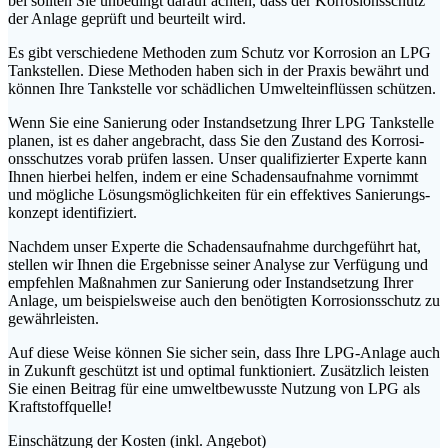
bei soll­ten Sie unbe­dingt dar­auf ach­ten, dass der Kor­ro­si­ons­schutz
der Anla­ge geprüft und beur­teilt wird.
Es gibt ver­schie­de­ne Metho­den zum Schutz vor Kor­ro­si­on an LPG
Tank­stel­len. Die­se Metho­den haben sich in der Pra­xis bewährt und
kön­nen Ihre Tank­stel­le vor schäd­li­chen Umwelt­ein­flüs­sen schützen.
Wenn Sie eine Sanie­rung oder Instand­set­zung Ihrer LPG Tank­stel­le
pla­nen, ist es daher ange­bracht, dass Sie den Zustand des Kor­ro­si­
ons­schut­zes vor­ab prü­fen las­sen. Unser qua­li­fi­zier­ter Exper­te kann
Ihnen hier­bei hel­fen, indem er eine Scha­dens­auf­nah­me vor­nimmt
und mög­li­che Lösungs­mög­lich­kei­ten für ein effek­ti­ves Sanie­rungs­
kon­zept identifiziert.
Nach­dem unser Exper­te die Scha­dens­auf­nah­me durch­ge­führt hat,
stel­len wir Ihnen die Ergeb­nis­se sei­ner Ana­ly­se zur Ver­fü­gung und
emp­feh­len Maß­nah­men zur Sanie­rung oder Instand­set­zung Ihrer
Anla­ge, um bei­spiels­wei­se auch den benö­tig­ten Kor­ro­si­ons­schutz zu
gewährleisten.
Auf die­se Wei­se kön­nen Sie sicher sein, dass Ihre LPG-Anla­ge auch
in Zukunft geschützt ist und opti­mal funk­tio­niert. Zusätz­lich leis­ten
Sie einen Bei­trag für eine umwelt­be­wuss­te Nut­zung von LPG als
Kraftstoffquelle!
Ein­schät­zung der Kos­ten (inkl. Angebot)