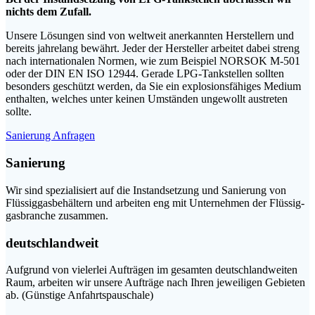
nichts dem Zufall.
Unse­re Lösun­gen sind von welt­weit aner­kann­ten Her­stel­lern und
bereits jah­re­lang bewährt. Jeder der Her­stel­ler arbei­tet dabei streng
nach inter­na­tio­na­len Nor­men, wie zum Bei­spiel NORSOK M‑501
oder der DIN EN ISO 12944.
Gera­de LPG-Tank­stel­len soll­ten
beson­ders geschützt wer­den, da Sie ein explo­si­ons­fä­hi­ges Medi­um
ent­hal­ten, wel­ches unter kei­nen Umstän­den unge­wollt aus­tre­ten
sollte.
Sanie­rung Anfragen
Sanierung
Wir sind spe­zia­li­siert auf die Instand­set­zung und Sanie­rung von
Flüs­sig­gas­be­häl­tern und arbei­ten eng mit Unter­neh­men der Flüs­sig­
gas­bran­che zusammen.
deutschlandweit
Auf­grund von vie­ler­lei Auf­trä­gen im gesam­ten deutsch­land­wei­ten
Raum, arbei­ten wir unse­re Auf­trä­ge nach Ihren jewei­li­gen Gebie­ten
ab. (Güns­ti­ge Anfahrtspauschale)