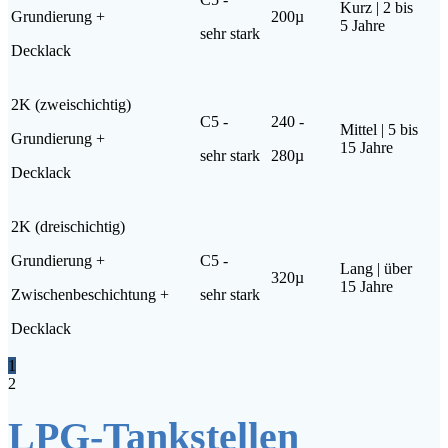
Kurz | 2 bis
Grun­die­rung +
200µ
5 Jahre
sehr stark
Deck­lack
2K (zwei­schich­tig)
C5 -
240 -
Mit­tel | 5 bis
Grun­die­rung +
15 Jahre
sehr stark
280µ
Deck­lack
2K (drei­schich­tig)
Grun­die­rung +
C5 -
Lang | über
320µ
15 Jahre
Zwi­schen­be­schich­tung +
sehr stark
Deck­lack
1
2
LPG-Tank­stel­len